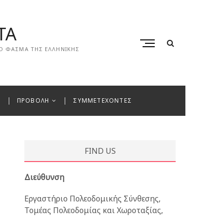
ΤΑ
M
ΚΟ ΦΑΣΜΑ ΤΗΣ ΕΛΛΗΝΙΚΗΣ
e
n
u
B
u
ΠΡΟΒΟΛΗ
ΣΥΜΜΕΤΕΧΟΝΤΕΣ
t
t
o
n
FIND US
Διεύθυνση
Εργαστήριο Πολεοδομικής Σύνθεσης,
Τομέας Πολεοδομίας και Χωροταξίας,