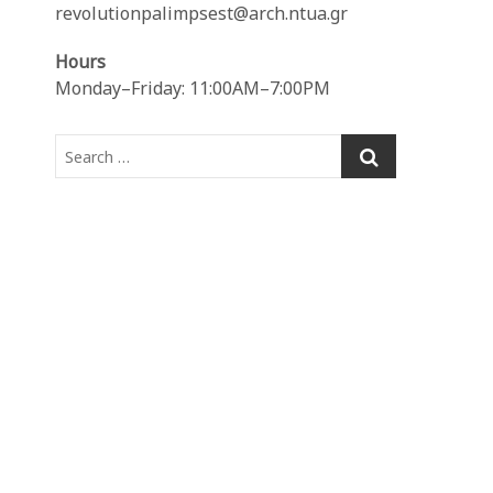
revolutionpalimpsest@arch.ntua.gr
Hours
Monday–Friday: 11:00AM–7:00PM
Search
…